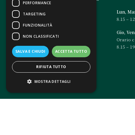
PERFORMANCE
Lun, Ma
TARGETING
8.15 – 1
Negozio
FUNZIONALITÀ
Gio, Ven
NON CLASSIFICATI
Orario 
Via IV Novembre, 1A,
8.15 – 19
30020 Noventa di Piave VE
SALVA E CHIUDI
ACCETTA TUTTO
tel. 0421 320893
RIFIUTA TUTTO
info@fioreriaoriale.it
MOSTRA DETTAGLI
Strettamente necessari
Performance
Targeting
Funzionalità
Non classificati
I cookie strettamente necessari