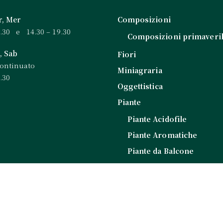
r, Mer
Composizioni
2.30 e 14.30 – 19.30
Composizioni primaveril
, Sab
Fiori
continuato
Miniagraria
.30
Oggettistica
Piante
Piante Acidofile
Piante Aromatiche
Piante da Balcone
Piante da Esterno
Piante da Interno
Piante Grasse
Piantine da Orto