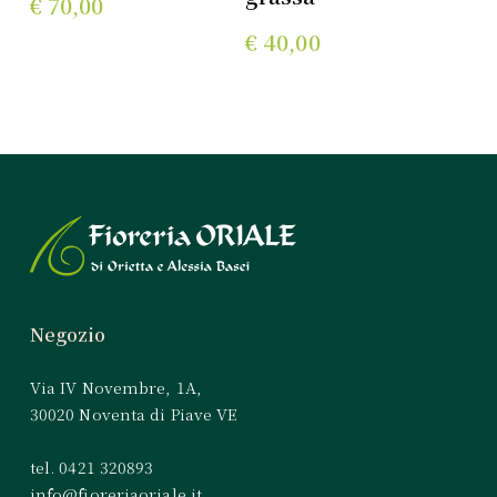
€
70,00
€
40,00
Negozio
Via IV Novembre, 1A,
30020 Noventa di Piave VE
tel. 0421 320893
info@fioreriaoriale.it