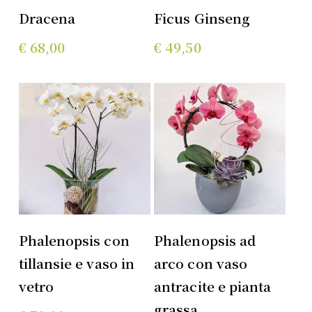
Aggiungi Al
Aggiungi Al
Dracena
Ficus Ginseng
Carrello
Carrello
€
68,00
€
49,50
Aggiungi Al
Aggiungi Al
Phalenopsis con
Phalenopsis ad
Carrello
Carrello
tillansie e vaso in
arco con vaso
vetro
antracite e pianta
grassa