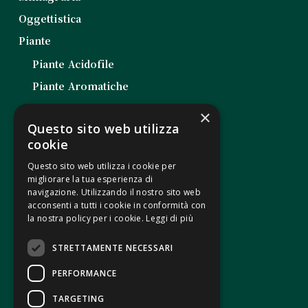
Oggettistica
Piante
Piante Acidofile
Piante Aromatiche
Piante da Balcone
×
Questo sito web utilizza
Piante da Esterno
cookie
Piante da Interno
Questo sito web utilizza i cookie per
Piante Grasse
migliorare la tua esperienza di
navigazione. Utilizzando il nostro sito web
Piantine da Orto
acconsenti a tutti i cookie in conformità con
la nostra policy per i cookie.
Leggi di più
Note Legali
STRETTAMENTE NECESSARI
PERFORMANCE
Termini e condizioni di vendita
Modalità di pagamento
TARGETING