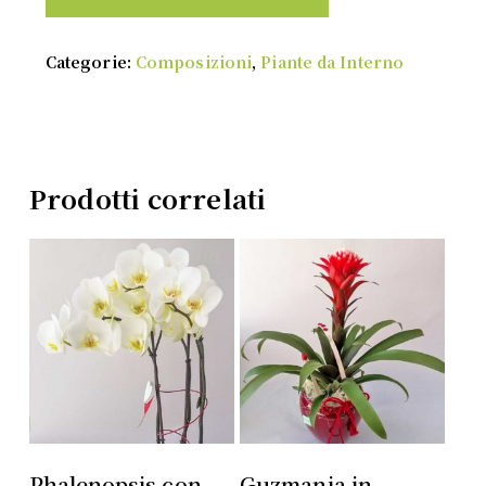
Categorie:
Composizioni
,
Piante da Interno
Prodotti correlati
Aggiungi Al
Aggiungi Al
Phalenopsis con
Guzmania in