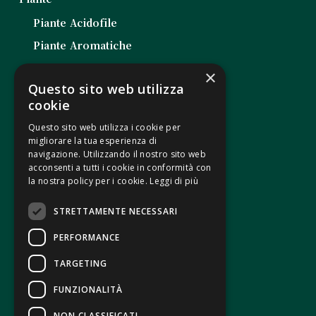
Piante Acidofile
Piante Aromatiche
Piante da Balcone
×
Questo sito web utilizza
Piante da Esterno
cookie
Piante da Interno
Questo sito web utilizza i cookie per
Piante Grasse
migliorare la tua esperienza di
navigazione. Utilizzando il nostro sito web
Piantine da Orto
acconsenti a tutti i cookie in conformità con
la nostra policy per i cookie.
Leggi di più
Note Legali
STRETTAMENTE NECESSARI
PERFORMANCE
Termini e condizioni di vendita
Modalità di pagamento
TARGETING
F.A.Q
FUNZIONALITÀ
NON CLASSIFICATI