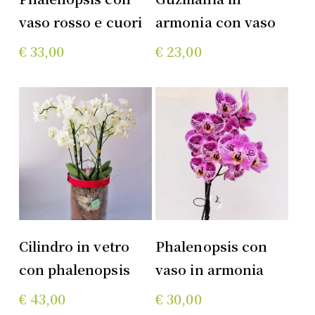
Carrello
Carrello
vaso rosso e cuori
armonia con vaso
€
33,00
€
23,00
Aggiungi Al
Aggiungi Al
Cilindro in vetro
Phalenopsis con
Carrello
Carrello
con phalenopsis
vaso in armonia
€
43,00
€
30,00