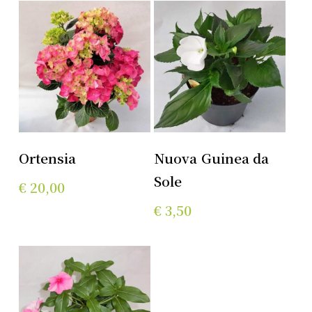
Aggiungi Al
Aggiungi Al
Ortensia
Nuova Guinea da
Carrello
Carrello
Sole
€
20,00
€
3,50