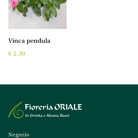
Leggi Tutto
Vinca pendula
€
2,30
Negozio