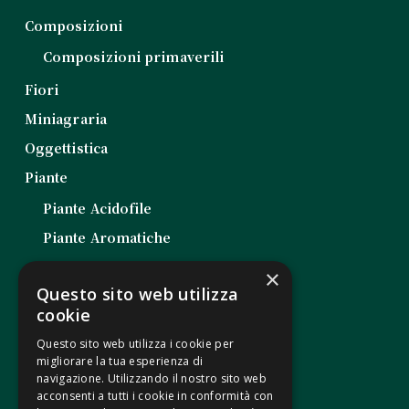
Composizioni
Composizioni primaverili
Fiori
Miniagraria
Oggettistica
Piante
Piante Acidofile
Piante Aromatiche
Piante da Balcone
×
Questo sito web utilizza
Piante da Esterno
cookie
Piante da Interno
Questo sito web utilizza i cookie per
Piante Grasse
migliorare la tua esperienza di
navigazione. Utilizzando il nostro sito web
Piantine da Orto
acconsenti a tutti i cookie in conformità con